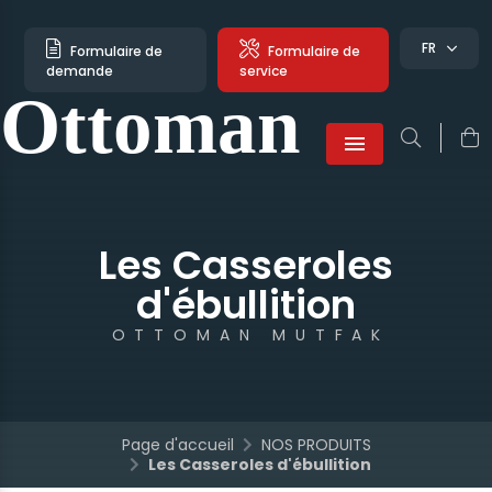
FR
Formulaire de
Formulaire de
demande
service
Ottoman
Türkçe
English
French
Menu
Les Casseroles
d'ébullition
OTTOMAN MUTFAK
Page d'accueil
NOS PRODUITS
Les Casseroles d'ébullition